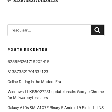
813873521701334123
Post
Pesquisar
Pesqu
por:
POSTS RECENTES
625993261719202415
813873521701334123
Online Dating in the Modern Era
Windows 11 KB5027231 update breaks Google Chrome
for Malwarebytes users
Galaxy A10s SM-A107F Binary 5 Android 9 Pie India INS