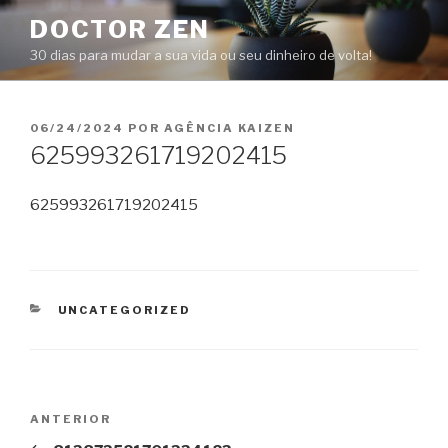
Pular
DOCTOR ZEN
para
30 dias para mudar a sua vida ou seu dinheiro de volta!
o
conteúdo
PUBLICADO
06/24/2024
POR
AGÊNCIA KAIZEN
EM
625993261719202415
625993261719202415
CATEGORIAS
UNCATEGORIZED
Navegação
Post
ANTERIOR
de
anterior